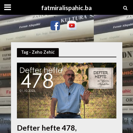
fatmiralispahic.ba
Tag - Zeho Zehić
Defter hefte 478,