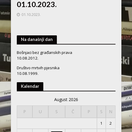
01.10.2023.
01.10.2023.
Na današnji dan
Bošnjaci bez građanskih prava
10.08.2012.
Društvo mrtvih pjesnika
10.08.1999.
Kalendar
August 2026
P
U
S
Č
P
S
N
1
2