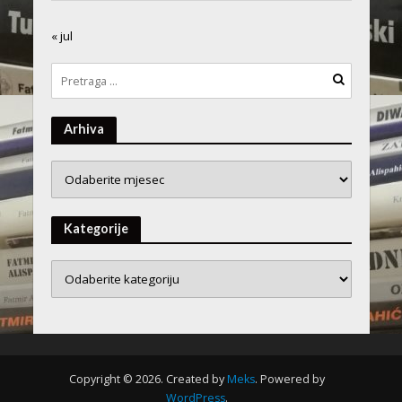
« jul
Arhiva
Arhiva
Kategorije
Copyright © 2026. Created by
Meks
. Powered by
WordPress
.