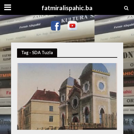
fatmiralispahic.ba
Tag - SDA Tuzla