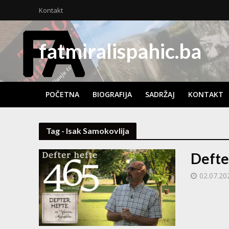
Kontakt
fatmiralispahic.ba
POČETNA
BIOGRAFIJA
SADRŽAJ
KONTAKT
Tag - Isak Samokovlija
Defte
02.07.20