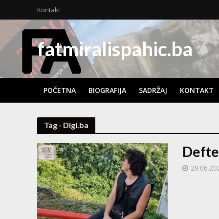
Kontakt
fatmiralispahic.ba
POČETNA
BIOGRAFIJA
SADRŽAJ
KONTAKT
Tag - Digi.ba
Defte
29.06.20