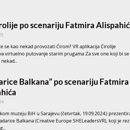
rolije po scenariju Fatmira Alispahi
25.
ste se kao nekad provozati Ćirom? VR aplikacija Ćirolije
 virtuelno putovanje starim prugama Za sve one koji bi se
 nekad...
arice Balkana” po scenariju Fatmira
ahića
24.
kom muzeju BiH u Sarajevu (četvrtak, 19.09.2024.) prezentir
ladarice Balkana (Creative Europe SHELeadersVR), koji je rez
...