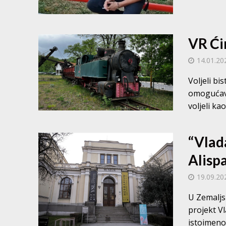
VR Ći
14.01.20
Voljeli bi
omogućava
voljeli kao
“Vlad
Alisp
19.09.20
U Zemaljs
projekt V
istoimenog