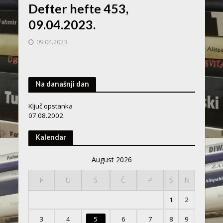
Defter hefte 453,
09.04.2023.
09.04.2023.
Na današnji dan
Ključ opstanka
07.08.2002.
Kalendar
August 2026
P
U
S
Č
P
S
N
1
2
3
4
5
6
7
8
9