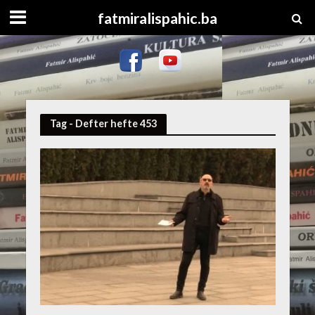
fatmiralispahic.ba
Tag - Defter hefte 453