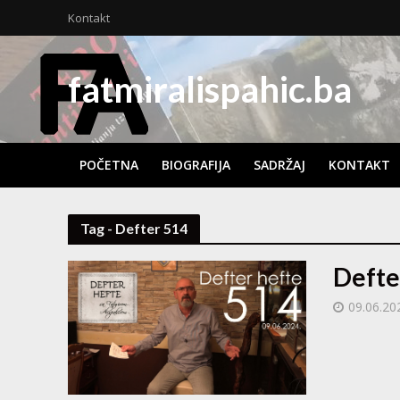
Kontakt
fatmiralispahic.ba
POČETNA
BIOGRAFIJA
SADRŽAJ
KONTAKT
Tag - Defter 514
Defte
09.06.20