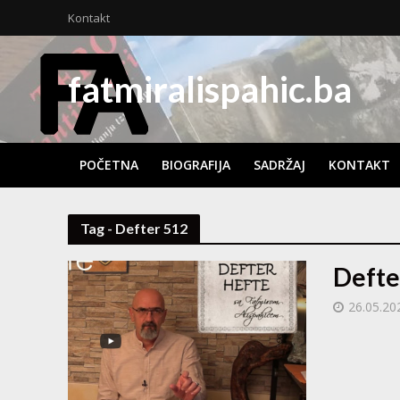
Kontakt
fatmiralispahic.ba
POČETNA
BIOGRAFIJA
SADRŽAJ
KONTAKT
Tag - Defter 512
Defte
26.05.20