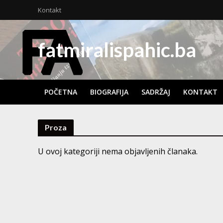
Kontakt
fatmiralispahic.ba
POČETNA
BIOGRAFIJA
SADRŽAJ
KONTAKT
Proza
U ovoj kategoriji nema objavljenih članaka.