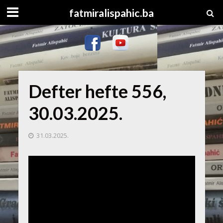
fatmiralispahic.ba
Defter hefte 556,
30.03.2025.
31.03.2025.