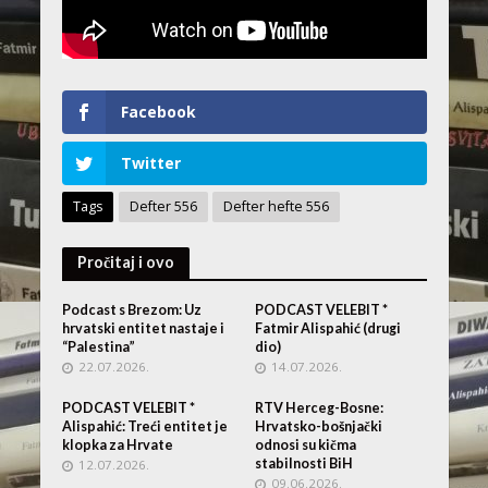
Facebook
Twitter
Tags
Defter 556
Defter hefte 556
Pročitaj i ovo
Podcast s Brezom: Uz
PODCAST VELEBIT *
hrvatski entitet nastaje i
Fatmir Alispahić (drugi
“Palestina”
dio)
22.07.2026.
14.07.2026.
PODCAST VELEBIT *
RTV Herceg-Bosne:
Alispahić: Treći entitet je
Hrvatsko-bošnjački
klopka za Hrvate
odnosi su kičma
stabilnosti BiH
12.07.2026.
09.06.2026.