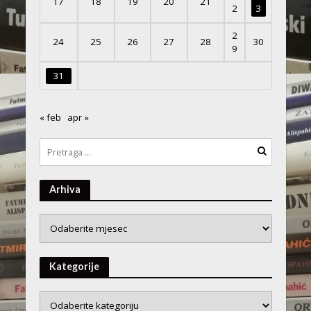
17
18
19
20
21
2
3
2
24
25
26
27
28
30
9
31
« feb
apr »
Arhiva
Arhiva
Kategorije