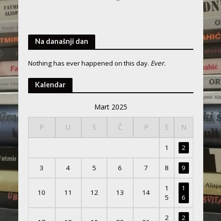
Na današnji dan
Nothing has ever happened on this day.
Ever.
Kalendar
Mart 2025
P
U
S
Č
P
S
N
1
2
3
4
5
6
7
8
9
1
1
10
11
12
13
14
5
6
2
2