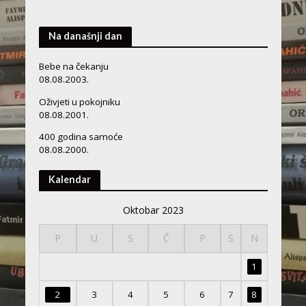
Na današnji dan
Bebe na čekanju
08.08.2003.
Oživjeti u pokojniku
08.08.2001.
400 godina samoće
08.08.2000.
Kalendar
Oktobar 2023
P
U
S
Č
P
S
N
1
2
3
4
5
6
7
8