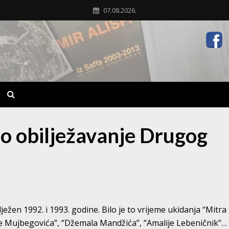
07.08.2026.
no obilježavanje Drugog
ježen 1992. i 1993. godine. Bilo je to vrijeme ukidanja “Mitra
fe Mujbegovića”, “Džemala Mandžića”, “Amalije Lebeničnik”…