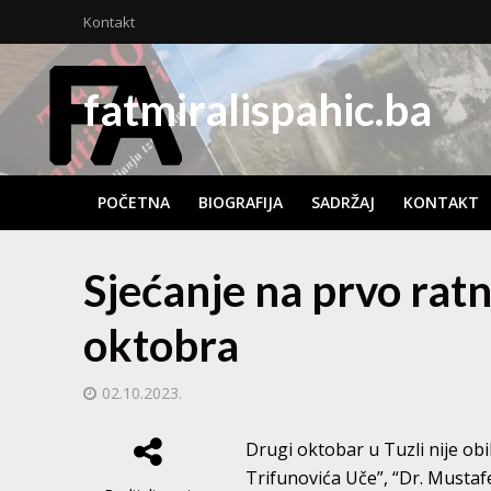
Kontakt
fatmiralispahic.ba
POČETNA
BIOGRAFIJA
SADRŽAJ
KONTAKT
Sjećanje na prvo rat
oktobra
02.10.2023.
Drugi oktobar u Tuzli nije obil
Trifunovića Uče”, “Dr. Musta