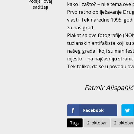
Podijeli ovaj
kako i zašto? – nije tema ove p
sadržaj!
Prvo ratno obilježavanje Drug
vlasti. Tek naredne 1995. god
za naš grad.
Plakat sa ove fotografije (N
tuzlanskih antifašista koji su 
našeg grada i koji su manifest
mjesto – na najčasniju stranic
Tek toliko, da se u povodu ov
Fatmir Alispahi
Facebook
Tags
2. oktobar
2. oktobar