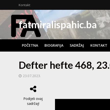
Kontakt
fatmiralispahic.ba
POČETNA
BIOGRAFIJA
SADRŽAJ
KONTAKT
Defter hefte 468, 23
23.07.2023.
Podijeli ovaj
sadržaj!