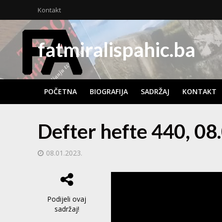
Kontakt
fatmiralispahic.ba
POČETNA
BIOGRAFIJA
SADRŽAJ
KONTAKT
Defter hefte 440, 08
08.01.2023.
Podijeli ovaj
sadržaj!