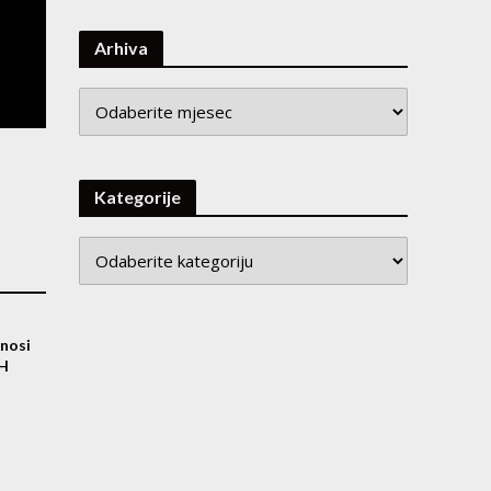
Arhiva
Arhiva
Kategorije
nosi
iH