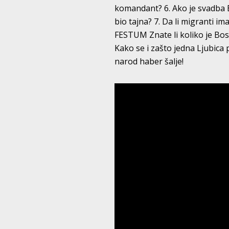
komandant? 6. Ako je svadba B
bio tajna? 7. Da li migranti 
FESTUM Znate li koliko je Bo
Kako se i zašto jedna Ljubica p
narod haber šalje!