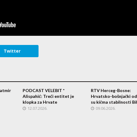
Twitter
atmir
PODCAST VELEBIT *
RTV Herceg-Bosne:
Alispahić: Treći entitet je
Hrvatsko-bošnjački od
klopka za Hrvate
su kičma stabilnosti B
12.07.2026.
09.06.2026.