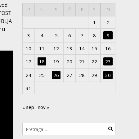
zvod
P
U
S
Č
P
S
N
 POST
UBLJA
1
2
r u
3
4
5
6
7
8
9
10
11
12
13
14
15
16
17
18
19
20
21
22
23
24
25
26
27
28
29
30
31
« sep
nov »