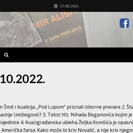
07.08.2026.
.10.2022.
n Šmit i koalicija „Pod Lupom“ priznali izborne prevare 2. Šta
astije Izetbegović? 3. Tekst hfz. Nihada Beganovića kojim je
zajednice 4. Kvazigrađanska ubleha Željka Komšića je opasn
 Američka farsa: Kako može bi kriv Novalić, a nije kriv njego