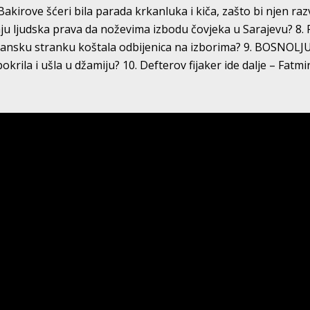
akirove šćeri bila parada krkanluka i kiča, zašto bi njen ra
imaju ljudska prava da noževima izbodu čovjeka u Sarajevu? 8.
sansku stranku koštala odbijenica na izborima? 9. BOSNOLJ
okrila i ušla u džamiju? 10. Defterov fijaker ide dalje – Fatmi