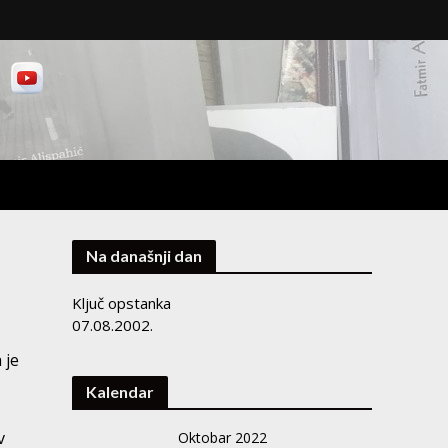
Na današnji dan
Ključ opstanka
07.08.2002.
 je
Kalendar
i
v
Oktobar 2022