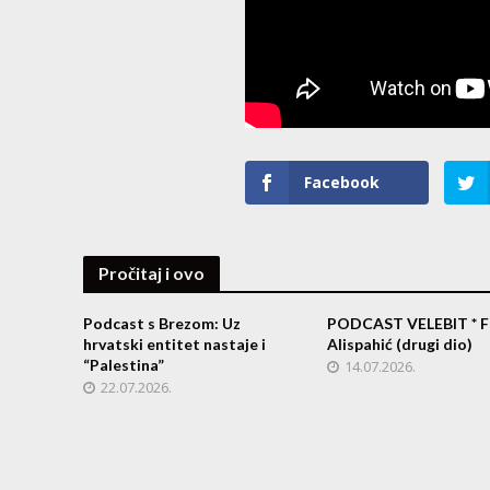
Facebook
Pročitaj i ovo
Podcast s Brezom: Uz
PODCAST VELEBIT * F
hrvatski entitet nastaje i
Alispahić (drugi dio)
“Palestina”
14.07.2026.
22.07.2026.