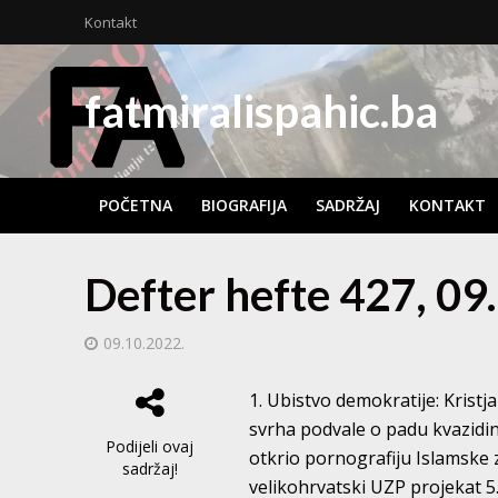
Kontakt
fatmiralispahic.ba
POČETNA
BIOGRAFIJA
SADRŽAJ
KONTAKT
Defter hefte 427, 09
09.10.2022.
1. Ubistvo demokratije: Kristja
svrha podvale o padu kvazidin
Podijeli ovaj
otkrio pornografiju Islamske 
sadržaj!
velikohrvatski UZP projekat 5.