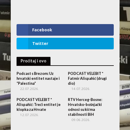
Facebook
Twitter
Pročitaj i ovo
Podcast s Brezom: Uz
PODCAST VELEBIT *
hrvatski entitet nastaje i
Fatmir Alispahić (drugi
“Palestina”
dio)
22.07.2026.
14.07.2026.
PODCAST VELEBIT *
RTV Herceg-Bosne:
Alispahić: Treći entitet je
Hrvatsko-bošnjački
klopka za Hrvate
odnosi su kičma
stabilnosti BiH
12.07.2026.
09.06.2026.