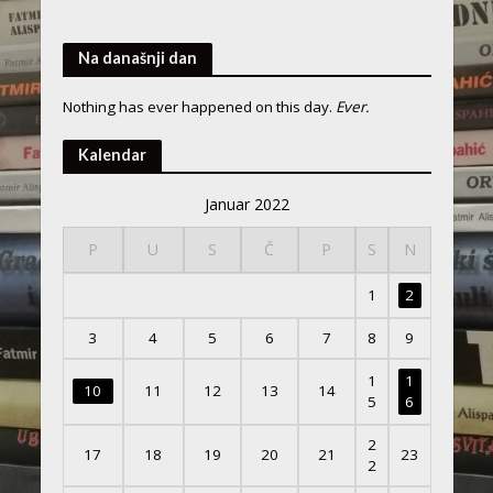
Na današnji dan
Nothing has ever happened on this day.
Ever.
Kalendar
Januar 2022
P
U
S
Č
P
S
N
1
2
3
4
5
6
7
8
9
1
1
10
11
12
13
14
5
6
2
17
18
19
20
21
23
2