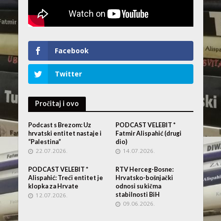
Facebook
Twitter
Pročitaj i ovo
Podcast s Brezom: Uz
PODCAST VELEBIT *
hrvatski entitet nastaje i
Fatmir Alispahić (drugi
“Palestina”
dio)
22.07.2026.
14.07.2026.
PODCAST VELEBIT *
RTV Herceg-Bosne:
Alispahić: Treći entitet je
Hrvatsko-bošnjački
klopka za Hrvate
odnosi su kičma
stabilnosti BiH
12.07.2026.
09.06.2026.