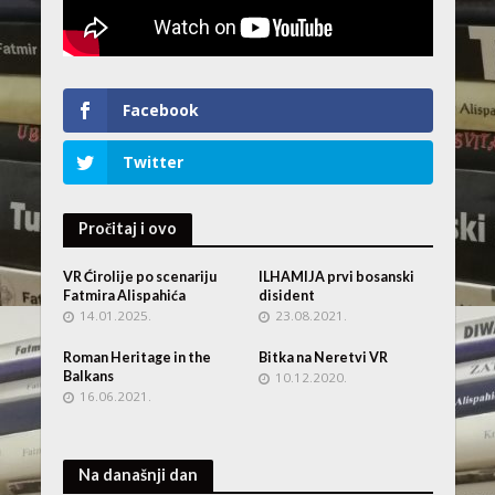
Facebook
Twitter
Pročitaj i ovo
VR Ćirolije po scenariju
ILHAMIJA prvi bosanski
Fatmira Alispahića
disident
14.01.2025.
23.08.2021.
Roman Heritage in the
Bitka na Neretvi VR
Balkans
10.12.2020.
16.06.2021.
Na današnji dan