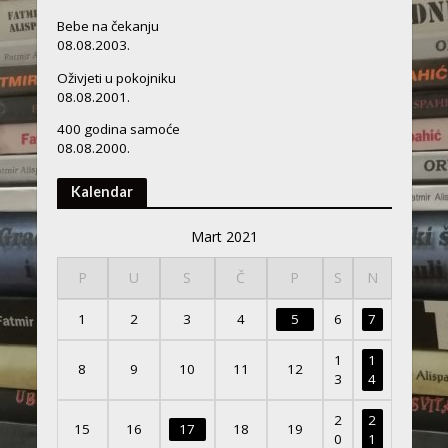
Bebe na čekanju
08.08.2003.
Oživjeti u pokojniku
08.08.2001.
400 godina samoće
08.08.2000.
Kalendar
Mart 2021
P
U
S
Č
P
S
N
1
2
3
4
5
6
7
1
1
8
9
10
11
12
3
4
2
2
15
16
17
18
19
0
1