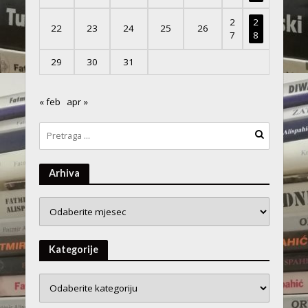
2
2
22
23
24
25
26
7
8
29
30
31
« feb
apr »
Arhiva
Arhiva
Kategorije