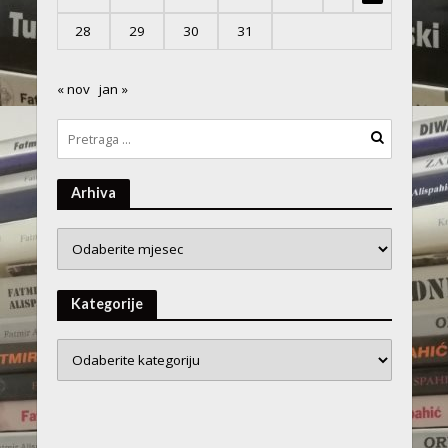
28
29
30
31
« nov
jan »
Arhiva
Arhiva
Kategorije