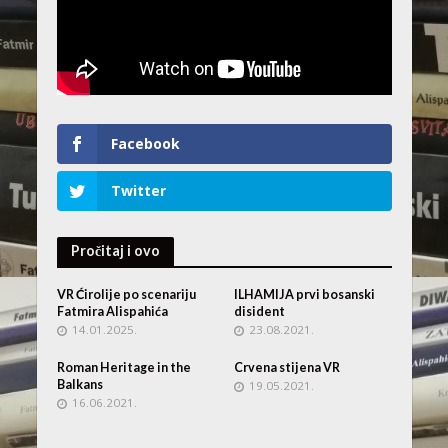
Facebook
Twitter
Pročitaj i ovo
VR Ćirolije po scenariju
ILHAMIJA prvi bosanski
Fatmira Alispahića
disident
14.01.2025.
23.08.2021.
Roman Heritage in the
Crvena stijena VR
Balkans
19.05.2021.
16.06.2021.