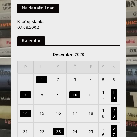
Na današnji dan
Ključ opstanka
07.08.2002.
Kalendar
Decembar 2020
P
U
S
Č
P
S
N
1
2
3
4
5
6
1
1
7
8
9
10
11
2
3
1
2
14
15
16
17
18
9
0
2
2
21
22
23
24
25
6
7