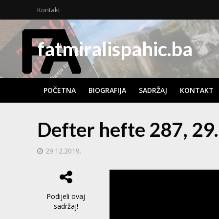
Kontakt
fatmiralispahic.ba
POČETNA
BIOGRAFIJA
SADRŽAJ
KONTAKT
Defter hefte 287, 29
29.12.2019.
Podijeli ovaj
sadržaj!