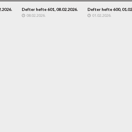
2.2026.
Defter hefte 601, 08.02.2026.
Defter hefte 600, 01.02
08.02.2026.
01.02.2026.