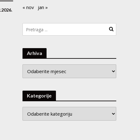
« nov
jan »
.2026.
Arhiva
Arhiva
Kategorije