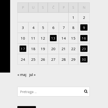
P
U
S
Č
P
S
N
1
2
3
4
5
6
7
8
9
10
11
12
13
14
15
16
17
18
19
20
21
22
23
24
25
26
27
28
29
30
« maj
jul »