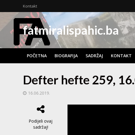
Kontakt
fatmiralispahic.ba
POČETNA
BIOGRAFIJA
SADRŽAJ
KONTAKT
Defter hefte 259, 16
16.06.2019.
Podijeli ovaj
sadržaj!