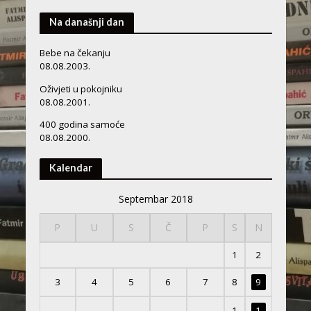
Na današnji dan
Bebe na čekanju
08.08.2003.
Oživjeti u pokojniku
08.08.2001.
400 godina samoće
08.08.2000.
Kalendar
Septembar 2018
P
U
S
Č
P
S
N
1
2
3
4
5
6
7
8
9
1
1