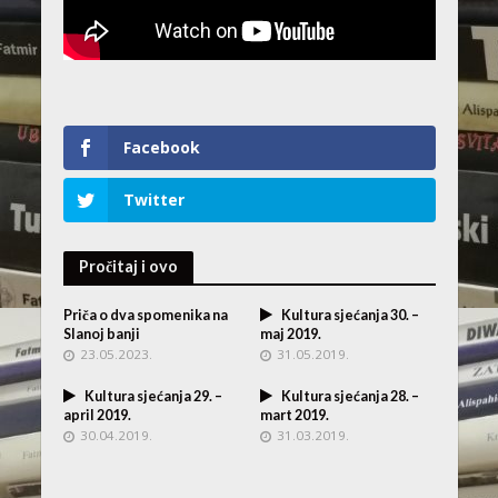
Facebook
Twitter
Pročitaj i ovo
Priča o dva spomenika na
Kultura sjećanja 30. –
Slanoj banji
maj 2019.
23.05.2023.
31.05.2019.
Kultura sjećanja 29. –
Kultura sjećanja 28. –
april 2019.
mart 2019.
30.04.2019.
31.03.2019.