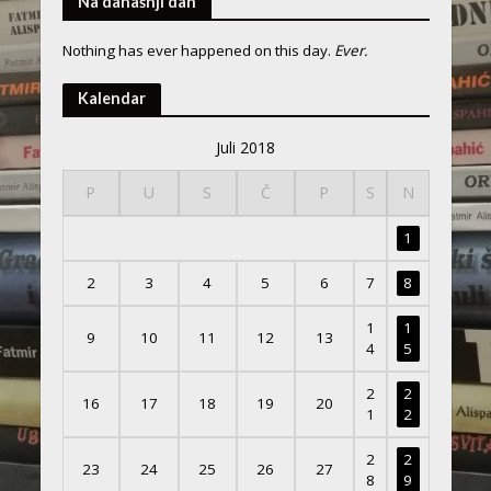
Na današnji dan
Nothing has ever happened on this day.
Ever.
Kalendar
Juli 2018
P
U
S
Č
P
S
N
1
2
3
4
5
6
7
8
1
1
9
10
11
12
13
4
5
2
2
16
17
18
19
20
1
2
2
2
23
24
25
26
27
8
9