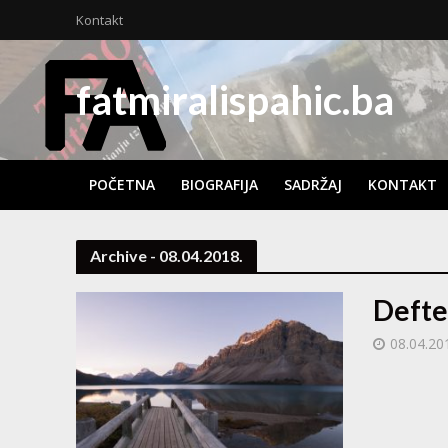
Kontakt
fatmiralispahic.ba
POČETNA
BIOGRAFIJA
SADRŽAJ
KONTAKT
Archive - 08.04.2018.
Defte
08.04.20