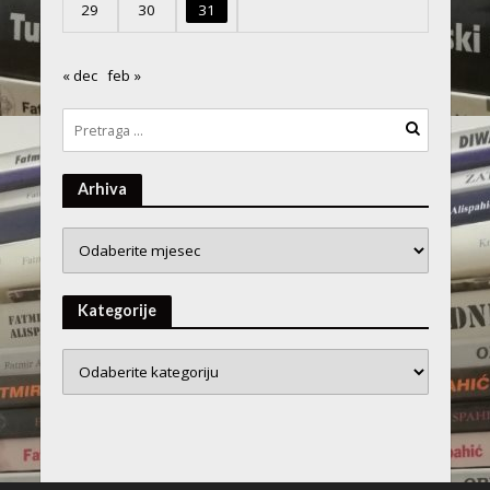
29
30
31
« dec
feb »
Arhiva
Arhiva
Kategorije