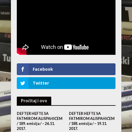
Facebook
Twitter
Pročitaj i ovo
DEFTER HEFTE SA
DEFTER HEFTE SA
FATMIROM ALISPAHIĆEM
FATMIROM ALISPAHIĆEM
/ 189. emisija / – 26.11.
/ 188. emisija / – 19.11.
2017.
2017.