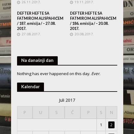
26.11.2017.
19.11.2017.
DEFTER HEFTE SA
DEFTER HEFTE SA
FATMIROM ALISPAHIĆEM
FATMIROM ALISPAHIĆEM
/ 187. emisija / – 27.08.
/ 186. emisija / – 20.08.
2017.
2017.
27.08.2017.
20.08.2017.
Na današnji dan
Nothing has ever happened on this day.
Ever.
Kalendar
Juli 2017
P
U
S
Č
P
S
N
1
2