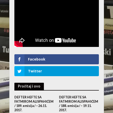
Facebook
Twitter
Pročitaj i ovo
DEFTER HEFTE SA
DEFTER HEFTE SA
FATMIROM ALISPAHIĆEM
FATMIROM ALISPAHIĆEM
/ 189. emisija / – 26.11.
/ 188. emisija / – 19.11.
2017.
2017.