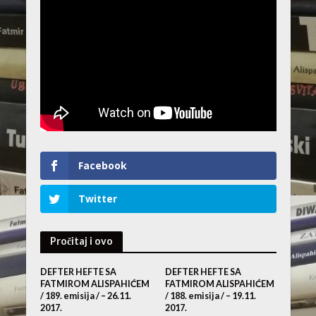
Facebook
Twitter
Pročitaj i ovo
DEFTER HEFTE SA
DEFTER HEFTE SA
FATMIROM ALISPAHIĆEM
FATMIROM ALISPAHIĆEM
/ 189. emisija / – 26.11.
/ 188. emisija / – 19.11.
2017.
2017.