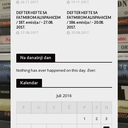
26.11.2017.
19.11.2017.
DEFTER HEFTE SA
DEFTER HEFTE SA
FATMIROM ALISPAHIĆEM
FATMIROM ALISPAHIĆEM
/ 187. emisija / – 27.08.
/ 186. emisija / – 20.08.
2017.
2017.
27.08.2017.
20.08.2017.
Na današnji dan
Nothing has ever happened on this day.
Ever.
Kalendar
Juli 2016
P
U
S
Č
P
S
N
1
2
3