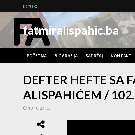
Kontakt
fatmiralispahic.ba
POČETNA
BIOGRAFIJA
SADRŽAJ
KONTAKT
DEFTER HEFTE SA 
ALISPAHIĆEM / 102. e
18.10.2015.