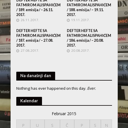
DEFTER HEFTE SA
DEFTER HEFTE SA
FATMIROM ALISPAHIĆEM
FATMIROM ALISPAHIĆEM
/ 189. emisija / – 26.11.
/ 188. emisija / – 19.11.
2017.
2017.
26.11.2017.
19.11.2017.
DEFTER HEFTE SA
DEFTER HEFTE SA
FATMIROM ALISPAHIĆEM
FATMIROM ALISPAHIĆEM
/ 187. emisija / – 27.08.
/ 186. emisija / – 20.08.
2017.
2017.
27.08.2017.
20.08.2017.
Na današnji dan
Nothing has ever happened on this day.
Ever.
Kalendar
Februar 2015
P
U
S
Č
P
S
N