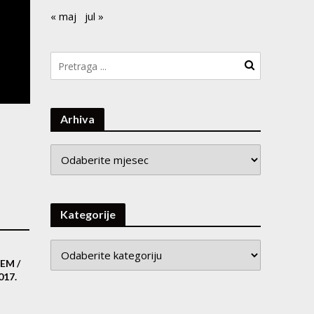
« maj
jul »
Arhiva
Arhiva
Kategorije
EM /
017.