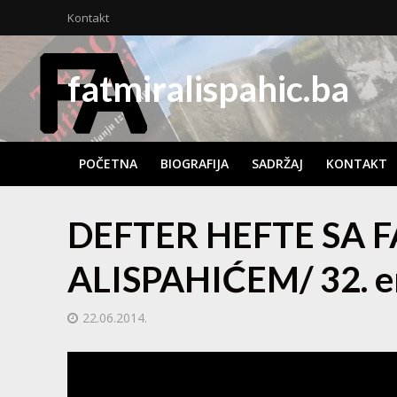
Kontakt
fatmiralispahic.ba
POČETNA
BIOGRAFIJA
SADRŽAJ
KONTAKT
DEFTER HEFTE SA 
ALISPAHIĆEM/ 32. em
22.06.2014.