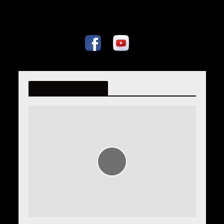
fatmiralispahic.ba
Archive - April 2014