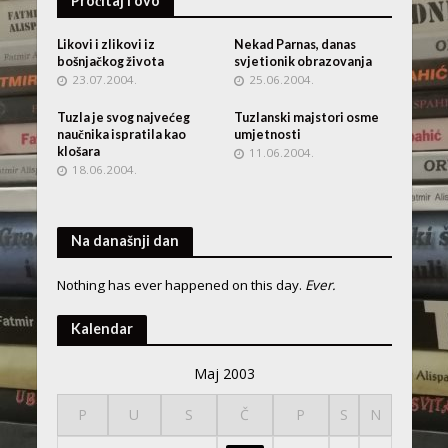
Pročitaj i ovo
Likovi i zlikovi iz
Nekad Parnas, danas
bošnjačkog života
svjetionik obrazovanja
23.07.2004.
25.06.2004.
Tuzla je svog najvećeg
Tuzlanski majstori osme
naučnika ispratila kao
umjetnosti
klošara
11.06.2004.
18.06.2004.
Na današnji dan
Nothing has ever happened on this day.
Ever.
Kalendar
Maj 2003
P
U
S
Č
P
S
N