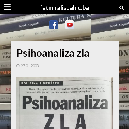
fatmiralispahic.ba
Psihoanaliza zla
27.01.2003.