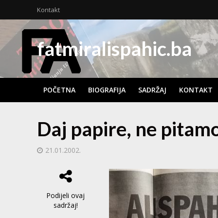
Kontakt
fatmiralispahic.ba
POČETNA
BIOGRAFIJA
SADRŽAJ
KONTAKT
Daj papire, ne pitamo
21.01.2002.
Podijeli ovaj
sadržaj!