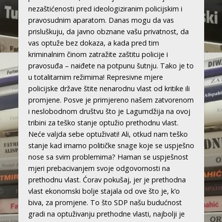
nezaštićenosti pred ideologiziranim policijskim i
pravosudnim aparatom. Danas mogu da vas
prisluškuju, da javno obznane vašu privatnost, da
vas optuže bez dokaza, a kada pred tim
kriminalnim činom zatražite zaštitu policije i
pravosuđa – naiđete na potpunu šutnju. Tako je to
u totalitarnim režimima! Represivne mjere
policijske države štite nenarodnu vlast od kritike ili
promjene. Posve je primjereno našem zatvorenom
i neslobodnom društvu što je Lagumdžija na ovoj
tribini za teško stanje optužio prethodnu vlast.
Neće valjda sebe optuživati! Ali, otkud nam teško
stanje kad imamo političke snage koje se uspješno
nose sa svim problemima? Haman se uspješnost
mjeri prebacivanjem svoje odgovornosti na
prethodnu vlast. Ćorav pokušaj, jer je prethodna
vlast ekonomski bolje stajala od ove što je, k’o
biva, za promjene. To što SDP našu budućnost
gradi na optuživanju prethodne vlasti, najbolji je