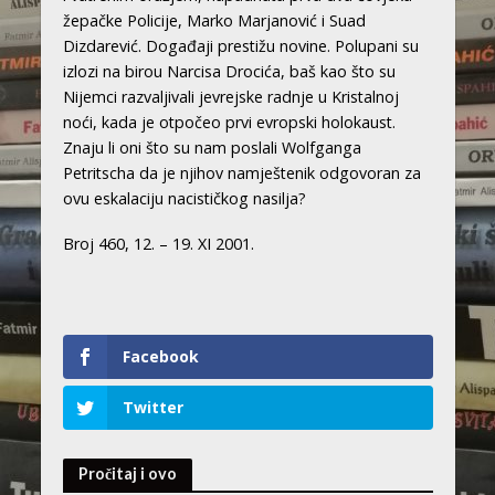
žepačke Policije, Marko Marjanović i Suad
Dizdarević. Događaji prestižu novine. Polupani su
izlozi na birou Narcisa Drocića, baš kao što su
Nijemci razvaljivali jevrejske radnje u Kristalnoj
noći, kada je otpočeo prvi evropski holokaust.
Znaju li oni što su nam poslali Wolfganga
Petritscha da je njihov namještenik odgovoran za
ovu eskalaciju nacističkog nasilja?
Broj 460, 12. – 19. XI 2001.
Facebook
Twitter
Pročitaj i ovo