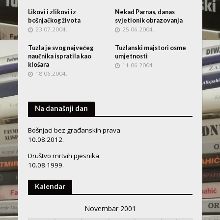
Likovi i zlikovi iz
Nekad Parnas, danas
bošnjačkog života
svjetionik obrazovanja
23.07.2004.
25.06.2004.
Tuzla je svog najvećeg
Tuzlanski majstori osme
naučnika ispratila kao
umjetnosti
klošara
11.06.2004.
18.06.2004.
Na današnji dan
Bošnjaci bez građanskih prava
10.08.2012.
Društvo mrtvih pjesnika
10.08.1999.
Kalendar
Novembar 2001