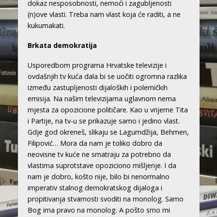
dokaz nesposobnosti, nemoći i zagubljenosti
(n)ove vlasti. Treba nam vlast koja će raditi, a ne
kukumakati.
Brkata demokratija
Usporedbom programa Hrvatske televizije i
ovdašnjih tv kuća dala bi se uočiti ogromna razlika
između zastupljenosti dijaloških i polemičkih
emisija. Na našim televizijama uglavnom nema
mjesta za opozicione političare. Kao u vrijeme Tita
i Partije, na tv-u se prikazuje samo i jedino vlast.
Gdje god okreneš, slikaju se Lagumdžija, Behmen,
Filipović… Mora da nam je toliko dobro da
neovisne tv kuće ne smatraju za potrebno da
vlastima suprotstave opoziciono mišljenje. I da
nam je dobro, košto nije, bilo bi nenormalno
imperativ stalnog demokratskog dijaloga i
propitivanja stvarnosti svoditi na monolog. Samo
Bog ima pravo na monolog. A pošto smo mi