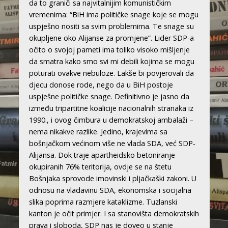
da to graniči sa najvitalnijim komunističkim
vremenima: “BiH ima političke snage koje se mogu
uspješno nositi sa svim problemima. Te snage su
okupljene oko Alijanse za promjene”. Lider SDP-a
očito o svojoj pameti ima toliko visoko mišljenje
da smatra kako smo svi mi debili kojima se mogu
poturati ovakve nebuloze. Lakše bi povjerovali da
djecu donose rode, nego da u BiH postoje
uspješne političke snage. Definitivno je jasno da
između tripartitne koalicije nacionalnih stranaka iz
1990., i ovog čimbura u demokratskoj ambalaži –
nema nikakve razlike. Jedino, krajevima sa
bošnjačkom većinom više ne vlada SDA, već SDP-
Alijansa. Dok traje apartheidsko betoniranje
okupiranih 76% teritorija, ovdje se na štetu
Bošnjaka sprovode imovinski i pljačkaški zakoni. U
odnosu na vladavinu SDA, ekonomska i socijalna
slika poprima razmjere kataklizme. Tuzlanski
kanton je očit primjer. I sa stanovišta demokratskih
prava i sloboda, SDP nas je doveo u stanje