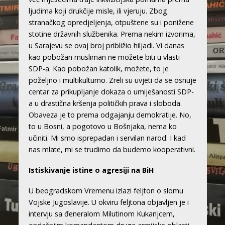
ljudima koji drukčije misle, ili vjeruju. Zbog
stranačkog opredjeljenja, otpuštene su i ponižene
stotine državnih službenika. Prema nekim izvorima,
u Sarajevu se ovaj broj približio hiljadi. Vi danas
kao pobožan musliman ne možete biti u vlasti
SDP-a. Kao pobožan katolik, možete, to je
poželjno i multikulturno. Zreli su uvjeti da se osnuje
centar za prikupljanje dokaza o umiješanosti SDP-
a u drastična kršenja političkih prava i sloboda.
Obaveza je to prema odgajanju demokratije. No,
to u Bosni, a pogotovo u Bošnjaka, nema ko
učiniti. Mi smo isprepadan i servilan narod. I kad
nas mlate, mi se trudimo da budemo kooperativni.
Istiskivanje istine o agresiji na BiH
U beogradskom Vremenu izlazi feljton o slomu
Vojske Jugoslavije. U okviru feljtona objavljen je i
intervju sa đeneralom Milutinom Kukanjcem,