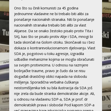
Ono što su činili komunisti za 45 godina
jednoumne vladavine ne bi trebalo biti alibi za
ponašanje nacionalnih stranaka. Niti bi ponašanje
nacionalnih stranaka trebalo biti alibi za vlast
Alijanse. Da se onako žestoko pisalo protiv Tita i
SKJ, kao što se pisalo protiv Alije i SDA, mnogi bi
tada skončali na Golom otoku. Skončavali su i bez
dokaza o kontrarevolucionarnom djelovanju. Vlast
SDA je, pogotovo u toku agresije, izgradila
udbaške mehanizme kojima se mogla obračunati
sa svojim protivnicima. U odnosu na razmjere
bošnjačke traume, pravo je čudo da se nisu
događali drastičniji oblici napada na slobodu
mišljenja. Sporadična verbalna ćuškanja
neistomišljenika tek su bila ilustracija da SDA još
nije zrela da bude stranka demokratske akcije. Ali,
u odnosu na vladavinu SDP-a, SDA je prof. dr
demokratskih prava i sloboda! Pod kapom SDP-a
već mjesecima traje inkvizicijska pomama prema