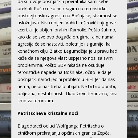
da su dvoje bošnjačkih povratnika sami sebe
preklali. Pošto niko ne reagira na terorističku
postdejtonsku agresiju na Bošnjake, stvarnost se
usložnjava. Nisu ubijeni Vahid Imširović i njegove
kćeri, ali je ubijen Ibrahim Ramolić. Pošto šutimo,
kao da se sve ovo događa drugima, a ne nama,
agresija će se nastaviti, poletnije i sigurnije, ka
konačnom cilju. Zlatko Lagumdžija je u pravu kad
kaže da se njegova vlast uspješno nosi sa svim
problemima. Pošto SDP nikada ne osuđuje
terorističke napade na Bošnjake, očito je da je
bošnjački narod jedini problem u BiH. Jer da nas
nema, ne bi nas trebalo ubijati. Ne bi bilo bombi,
paljevina, nestabilnosti. I kao žrtve terorizma, krivi
smo za terorizam.
Petritscheve kristalne noći
Blagodareći odluci Wolfganga Petritscha o
etničkom prekrajanju općinskih granica Žepča,