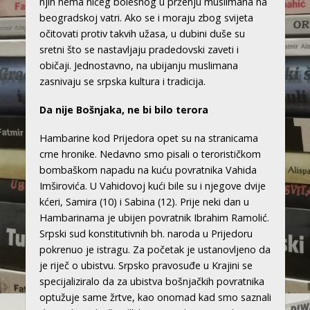
njih nema ničeg bolesnog u prženju muslimana na
beogradskoj vatri. Ako se i moraju zbog svijeta
očitovati protiv takvih užasa, u dubini duše su
sretni što se nastavljaju pradedovski zaveti i
običaji. Jednostavno, na ubijanju muslimana
zasnivaju se srpska kultura i tradicija.
Da nije Bošnjaka, ne bi bilo terora
Hambarine kod Prijedora opet su na stranicama
crne hronike. Nedavno smo pisali o terorističkom
bombaškom napadu na kuću povratnika Vahida
Imširovića. U Vahidovoj kući bile su i njegove dvije
kćeri, Samira (10) i Sabina (12). Prije neki dan u
Hambarinama je ubijen povratnik Ibrahim Ramolić.
Srpski sud konstitutivnih bh. naroda u Prijedoru
pokrenuo je istragu. Za početak je ustanovljeno da
je riječ o ubistvu. Srpsko pravosuđe u Krajini se
specijaliziralo da za ubistva bošnjačkih povratnika
optužuje same žrtve, kao onomad kad smo saznali