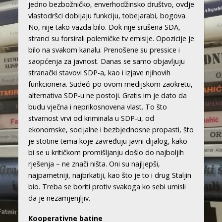
jedno bezbožničko, enverhodžinsko društvo, ovdje
vlastodršci dobijaju funkciju, tobejarabi, bogova.
No, nije tako vazda bilo. Dok nije srušena SDA,
stranci su forsirali polemičke tv emisije. Opozicije je
bilo na svakom kanalu. Prenošene su pressice i
saopćenja za javnost. Danas se samo objavljuju
stranački stavovi SDP-a, kao i izjave njihovih
funkcionera. Sudeći po ovom medijskom zaokretu,
alternativa SDP-u ne postoji. Gratis im je dato da
budu vječna i neprikosnovena vlast. To što
stvarnost vrvi od kriminala u SDP-u, od
ekonomske, socijalne i bezbjednosne propasti, što
je stotine tema koje zavređuju javni dijalog, kako
bi se u kritičkom promišljanju došlo do najboljih
rješenja – ne znači ništa. Oni su najljepši,
najpametniji, najbrkatiji, kao što je to i drug Staljin
bio. Treba se boriti protiv svakoga ko sebi umisli
da je nezamjenjljiv.
Kooperativne batine