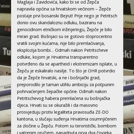
Maglaja i Zavidovića, kako bi se od Žepča
napravila općina sa hrvatskom većinom – Žepče
postaje prvi bosanski Bejrut! Prije nego je Petritsch
donio ovu skandaloznu odluku, baziranu na
genocidnom etničkom inžinjeringu, Žepče je bilo
miran grad. Bošnjaci su se gotovo stoprocentno
vratili svojim kućama, nije bilo premlaćivanja,
eksplozija bombi… Odmah nakon Petritscheve
odluke, kojom je Hrvatima transparentno
potvrđeno da se apartheid i ekstremizam isplate, u
Žepču je eskaliralo nasilje. To što je OHR potvrdio
da je Žepče hrvatski, a ne i bošnjački grad,
preporodilo je taman utihlu ambiciju za potpunim
pohrvaćenjem žepačke općine. Odmah nakon
Petritschevog habera premlaćena su bošnjačka
djeca. Hrvati su se okuražili i da masovno
prosvjeduju protiv legaliteta pravosuđa ZE-DO
kantona, u slučaju suđenja Hrvatima osumnjičenim
za zločine u Žepču. Potom su teroristički, bombom
i vatrenim oružjem, napadnuta prva dva čovjeka