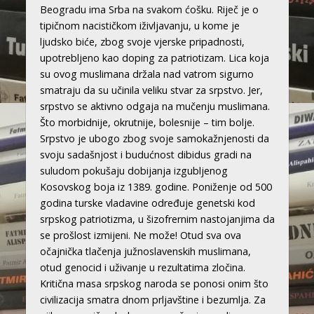
Beogradu ima Srba na svakom ćošku. Riječ je o
tipičnom nacističkom iživljavanju, u kome je
ljudsko biće, zbog svoje vjerske pripadnosti,
upotrebljeno kao doping za patriotizam. Lica koja
su ovog muslimana držala nad vatrom sigurno
smatraju da su učinila veliku stvar za srpstvo. Jer,
srpstvo se aktivno odgaja na mučenju muslimana.
Što morbidnije, okrutnije, bolesnije – tim bolje.
Srpstvo je ubogo zbog svoje samokažnjenosti da
svoju sadašnjost i budućnost dibidus gradi na
suludom pokušaju dobijanja izgubljenog
Kosovskog boja iz 1389. godine. Poniženje od 500
godina turske vladavine određuje genetski kod
srpskog patriotizma, u šizofrernim nastojanjima da
se prošlost izmijeni. Ne može! Otud sva ova
očajnička tlačenja južnoslavenskih muslimana,
otud genocid i uživanje u rezultatima zločina.
Kritična masa srpskog naroda se ponosi onim što
civilizacija smatra dnom prljavštine i bezumlja. Za