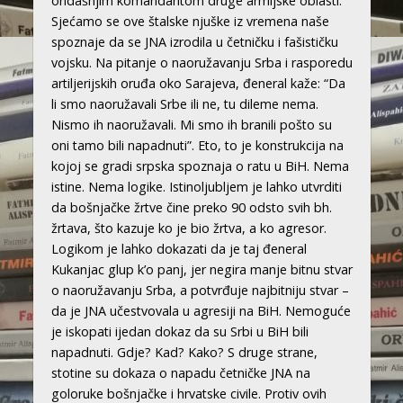
ondašnjim komandantom druge armijske oblasti.
Sjećamo se ove štalske njuške iz vremena naše
spoznaje da se JNA izrodila u četničku i fašističku
vojsku. Na pitanje o naoružavanju Srba i rasporedu
artiljerijskih oruđa oko Sarajeva, đeneral kaže: “Da
li smo naoružavali Srbe ili ne, tu dileme nema.
Nismo ih naoružavali. Mi smo ih branili pošto su
oni tamo bili napadnuti”. Eto, to je konstrukcija na
kojoj se gradi srpska spoznaja o ratu u BiH. Nema
istine. Nema logike. Istinoljubljem je lahko utvrditi
da bošnjačke žrtve čine preko 90 odsto svih bh.
žrtava, što kazuje ko je bio žrtva, a ko agresor.
Logikom je lahko dokazati da je taj đeneral
Kukanjac glup k’o panj, jer negira manje bitnu stvar
o naoružavanju Srba, a potvrđuje najbitniju stvar –
da je JNA učestvovala u agresiji na BiH. Nemoguće
je iskopati ijedan dokaz da su Srbi u BiH bili
napadnuti. Gdje? Kad? Kako? S druge strane,
stotine su dokaza o napadu četničke JNA na
goloruke bošnjačke i hrvatske civile. Protiv ovih