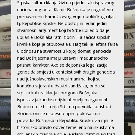
Srpska kultura klanja živi na pijedestalu ispravnog
nacionalnog puta. Klanje Bošnjaka je nagrađeno
priznavanjem Karadžićevog vojno-političkog cilja,
tj. Republike Srpske. Ne postoji ni jedan jedini
stvarnosni argument koji bi Srbe ubijedio da je
ubijanje Bošnjaka ratni zločin! Ta šačica srpskih
krvnika koja je otputovala u Hag tek je jeftina farsa
u odnosu na stvarnost u kojoj dometi genocida
nad Bošnjacima imaju ustavni i međunarodno
priznati karakter. Ako se dejtonska legalizacija
genocida smjesti u kontekst svih drugih genocida
nad južnoslavenskim muslimanima, koji su
konačno stjerani u dva-tri sandžaka, onda se
srpska kultura klanja i progona Bošnjaka
ispostavlja kao historijski utemeljen argument.
Budući da je historija Srbima potvrdila korist od
zločina, oni se uspješno opiru pokušajima
povratka Bošnjaka u Republiku Srpsku. Za njih je
historijsko pravilo odveć temeljeno na iskustvima
srbijanskih gradova gdje je islamu zatrt svaki trag.