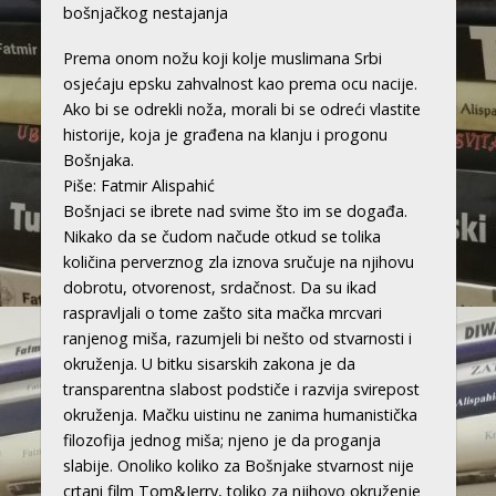
bošnjačkog nestajanja
Prema onom nožu koji kolje muslimana Srbi
osjećaju epsku zahvalnost kao prema ocu nacije.
Ako bi se odrekli noža, morali bi se odreći vlastite
historije, koja je građena na klanju i progonu
Bošnjaka.
Piše: Fatmir Alispahić
Bošnjaci se ibrete nad svime što im se događa.
Nikako da se čudom načude otkud se tolika
količina perverznog zla iznova sručuje na njihovu
dobrotu, otvorenost, srdačnost. Da su ikad
raspravljali o tome zašto sita mačka mrcvari
ranjenog miša, razumjeli bi nešto od stvarnosti i
okruženja. U bitku sisarskih zakona je da
transparentna slabost podstiče i razvija svirepost
okruženja. Mačku uistinu ne zanima humanistička
filozofija jednog miša; njeno je da proganja
slabije. Onoliko koliko za Bošnjake stvarnost nije
crtani film Tom&Jerry, toliko za njihovo okruženje