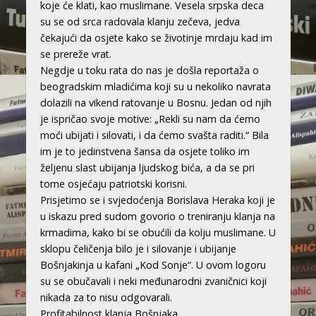
koje će klati, kao muslimane. Vesela srpska deca
su se od srca radovala klanju zečeva, jedva
čekajući da osjete kako se životinje mrdaju kad im
se prereže vrat.
Negdje u toku rata do nas je došla reportaža o
beogradskim mladićima koji su u nekoliko navrata
dolazili na vikend ratovanje u Bosnu. Jedan od njih
je ispričao svoje motive: „Rekli su nam da ćemo
moći ubijati i silovati, i da ćemo svašta raditi.“ Bila
im je to jedinstvena šansa da osjete toliko im
željenu slast ubijanja ljudskog bića, a da se pri
tome osjećaju patriotski korisni.
Prisjetimo se i svjedoćenja Borislava Heraka koji je
u iskazu pred sudom govorio o treniranju klanja na
krmadima, kako bi se obućili da kolju muslimane. U
sklopu čeličenja bilo je i silovanje i ubijanje
Bošnjakinja u kafani „Kod Sonje“. U ovom logoru
su se obučavali i neki međunarodni zvaničnici koji
nikada za to nisu odgovarali.
Profitabilnost klanja Bošnjaka