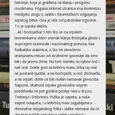
historije, koja je građena na klanju i progonu
muslimana. Pogana internet stranica ima konkretnu
medijsku ulogu u zaštiti i futurističkom odgajanju
srpskog bitka. Ona je više od patološke trgovine.
To je srpska lektira.
…Ali i bošnjačka! S tim što se na srpskim
terevenkama video snimak klanja Bošnjaka gleda s
osjećajem razonode i nacionalnog ponosa, kao
fudbalska utakmica, a što mi okrećemo
izranjavanu misao od strahotne spoznaje da smo
bili i da jesmo žrtve. Na tom snimku su njihov nož i
naš vrat. Dokle god za kritičnu masu Srba taj vrat
ne postane ljudski, a ne bočnjački, a nož zločinački,
a ne srpski, dotle će biti realan nastavak genocida.
Napose, vitalnost srpske genocidne svijesti
predstavila se pet godina poslije rata u B.Luci,
Trebinju i Srebrenici. Puška je zapeta, a naša
svijest odapeta, i u kritičnoj masi zagubljena u
ritmovima srbijanskog folka i slatke obmane da će
desetak haških optužnica rješiti i prošlost i