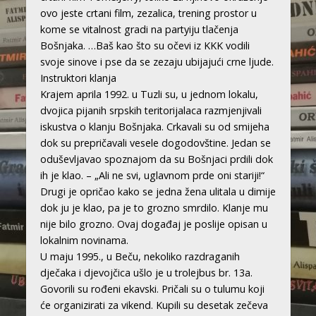
ovo jeste crtani film, zezalica, trening prostor u
kome se vitalnost gradi na partyiju tlačenja
Bošnjaka. …Baš kao što su očevi iz KKK vodili
svoje sinove i pse da se zezaju ubijajući crne ljude.
Instruktori klanja
Krajem aprila 1992. u Tuzli su, u jednom lokalu,
dvojica pijanih srpskih teritorijalaca razmjenjivali
iskustva o klanju Bošnjaka. Crkavali su od smijeha
dok su prepričavali vesele dogodovštine. Jedan se
oduševljavao spoznajom da su Bošnjaci prdili dok
ih je klao. – „Ali ne svi, uglavnom prde oni stariji!“
Drugi je opričao kako se jedna žena ulitala u dimije
dok ju je klao, pa je to grozno smrdilo. Klanje mu
nije bilo grozno. Ovaj događaj je poslije opisan u
lokalnim novinama.
U maju 1995., u Beču, nekoliko razdraganih
dječaka i djevojčica ušlo je u trolejbus br. 13a.
Govorili su rođeni ekavski. Pričali su o tulumu koji
će organizirati za vikend. Kupili su desetak zečeva