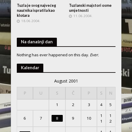
Tuzla je svog najvećeg
Tuzlanski majstori osme
naučnika ispratila kao
umjetnosti
klošara
11.06.2004.
18.06.2004.
Na današnji dan
Nothing has ever happened on this day.
Ever.
Kalendar
August 2001
P
U
S
Č
P
S
N
1
2
3
4
5
1
1
6
7
8
9
10
1
2