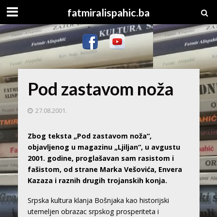
fatmiralispahic.ba
Pod zastavom noža
27.08.2001.
Zbog teksta „Pod zastavom noža“,
objavljenog u magazinu „Ljiljan“, u avgustu
2001. godine, proglašavan sam rasistom i
fašistom, od strane Marka Vešovića, Envera
Kazaza i raznih drugih trojanskih konja.
Srpska kultura klanja Bošnjaka kao historijski
utemeljen obrazac srpskog prosperiteta i