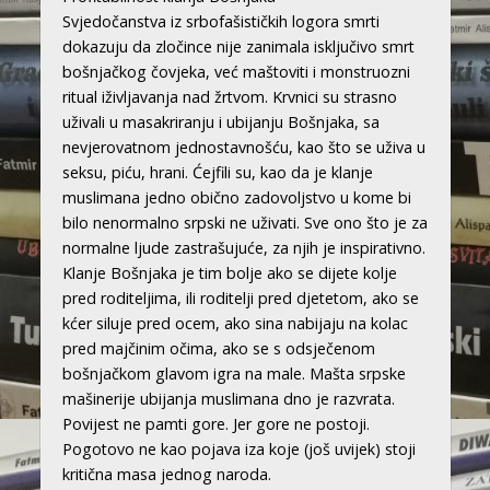
Svjedočanstva iz srbofašističkih logora smrti
dokazuju da zločince nije zanimala isključivo smrt
bošnjačkog čovjeka, već maštoviti i monstruozni
ritual iživljavanja nad žrtvom. Krvnici su strasno
uživali u masakriranju i ubijanju Bošnjaka, sa
nevjerovatnom jednostavnošću, kao što se uživa u
seksu, piću, hrani. Ćejfili su, kao da je klanje
muslimana jedno obično zadovoljstvo u kome bi
bilo nenormalno srpski ne uživati. Sve ono što je za
normalne ljude zastrašujuće, za njih je inspirativno.
Klanje Bošnjaka je tim bolje ako se dijete kolje
pred roditeljima, ili roditelji pred djetetom, ako se
kćer siluje pred ocem, ako sina nabijaju na kolac
pred majčinim očima, ako se s odsječenom
bošnjačkom glavom igra na male. Mašta srpske
mašinerije ubijanja muslimana dno je razvrata.
Povijest ne pamti gore. Jer gore ne postoji.
Pogotovo ne kao pojava iza koje (još uvijek) stoji
kritična masa jednog naroda.