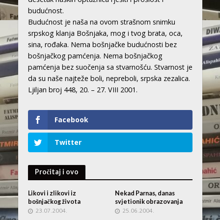
budućnost.
Budućnost je naša na ovom strašnom snimku
srpskog klanja Bošnjaka, mog i tvog brata, oca,
sina, rođaka. Nema bošnjačke budućnosti bez
bošnjačkog pamćenja. Nema bošnjačkog
pamćenja bez suočenja sa stvarnošću. Stvarnost je
da su naše najteže boli, nepreboli, srpska zezalica.
Ljiljan broj 448, 20. – 27. VIII 2001.
Facebook
Twitter
Pročitaj i ovo
Likovi i zlikovi iz
Nekad Parnas, danas
bošnjačkog života
svjetionik obrazovanja
23.07.2004.
25.06.2004.