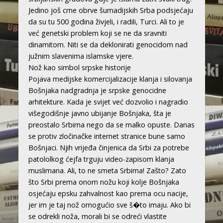
Jedino još crne obrve šumadijskih Srba podsjećaju
da su tu 500 godina živjeli, i radili, Turci. Ali to je
već genetski problem koji se ne da sravniti
dinamitom. Niti se da deklonirati genocidom nad
južnim slavenima islamske vjere.
Nož kao simbol srpske historije
Pojava medijske komercijalizacije klanja i silovanja
Bošnjaka nadgradnja je srpske genocidne
arhitekture. Kada je svijet već dozvolio i nagradio
višegodišnje javno ubijanje Bošnjaka, šta je
preostalo Srbima nego da se malko opuste. Danas
se protiv zločinačke internet stranice bune samo
Bošnjaci. Njih vrijeđa činjenica da Srbi za potrebe
patololkog ćejfa trguju video-zapisom klanja
muslimana. Ali, to ne smeta Srbima! Zašto? Zato
što Srbi prema onom nožu koji kolje Bošnjaka
osjećaju epsku zahvalnost kao prema ocu nacije,
jer im je taj nož omogućio sve š�to imaju. Ako bi
se odrekli noža, morali bi se odreći vlastite