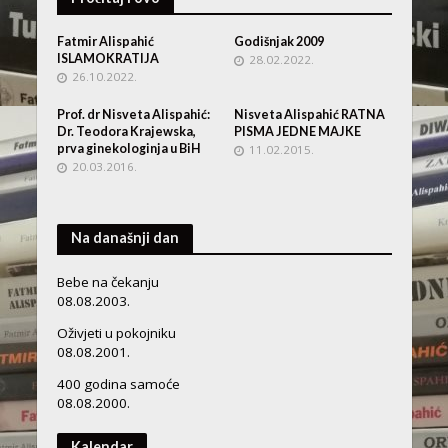
Fatmir Alispahić
Godišnjak 2009
ISLAMOKRATIJA
28.02.2022.
26.10.2022.
Prof. dr Nisveta Alispahić:
Nisveta Alispahić RATNA
Dr. Teodora Krajewska,
PISMA JEDNE MAJKE
prva ginekologinja u BiH
11.02.2015.
20.03.2016.
Na današnji dan
Bebe na čekanju
08.08.2003.
Oživjeti u pokojniku
08.08.2001.
400 godina samoće
08.08.2000.
Kalendar