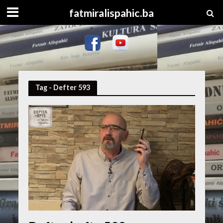
fatmiralispahic.ba
Tag - Defter 593