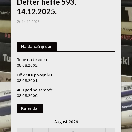
Defter hefte 593,
14.12.2025.
14.12.2025.
Na današnji dan
Bebe na čekanju
08.08.2003.
Oživjeti u pokojniku
08.08.2001.
400 godina samoće
08.08.2000.
Kalendar
August 2026