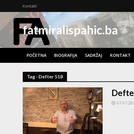
Kontakt
fatmiralispahic.ba
POČETNA
BIOGRAFIJA
SADRŽAJ
KONTAKT
Tag - Defter 518
Defte
07.07.20