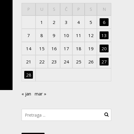
P
U
S
Č
P
S
N
1
2
3
4
5
6
7
8
9
10
11
12
13
14
15
16
17
18
19
20
21
22
23
24
25
26
27
28
« jan
mar »