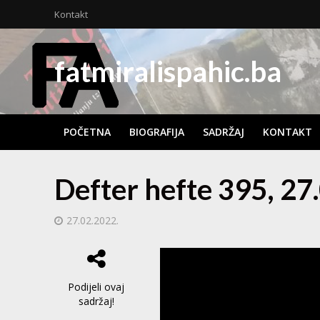
Kontakt
fatmiralispahic.ba
POČETNA
BIOGRAFIJA
SADRŽAJ
KONTAKT
Defter hefte 395, 27
27.02.2022.
Podijeli ovaj
sadržaj!