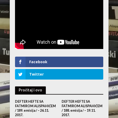
Facebook
Twitter
Pročitaj i ovo
DEFTER HEFTE SA
DEFTER HEFTE SA
FATMIROM ALISPAHIĆEM
FATMIROM ALISPAHIĆEM
/ 189. emisija / – 26.11.
/ 188. emisija / – 19.11.
2017.
2017.