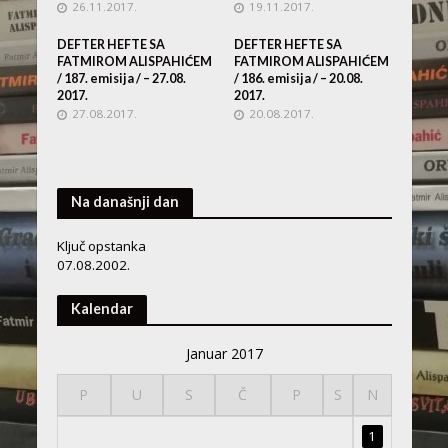
26.11.2017.
19.11.2017.
DEFTER HEFTE SA
DEFTER HEFTE SA
FATMIROM ALISPAHIĆEM
FATMIROM ALISPAHIĆEM
/ 187. emisija / – 27.08.
/ 186. emisija / – 20.08.
2017.
2017.
27.08.2017.
20.08.2017.
Na današnji dan
Ključ opstanka
07.08.2002.
Kalendar
Januar 2017
P
U
S
Č
P
S
N
1