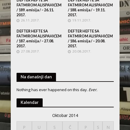
DEFTER HEFTE SA
DEFTER HEFTE SA
FATMIROM ALISPAHIĆEM
FATMIROM ALISPAHIĆEM
/ 189. emisija / – 26.11.
/ 188. emisija / – 19.11.
2017.
2017.
26.11.2017.
19.11.2017.
DEFTER HEFTE SA
DEFTER HEFTE SA
FATMIROM ALISPAHIĆEM
FATMIROM ALISPAHIĆEM
/ 187. emisija / – 27.08.
/ 186. emisija / – 20.08.
2017.
2017.
27.08.2017.
20.08.2017.
Na današnji dan
Nothing has ever happened on this day.
Ever.
Kalendar
Oktobar 2014
P
U
S
Č
P
S
N