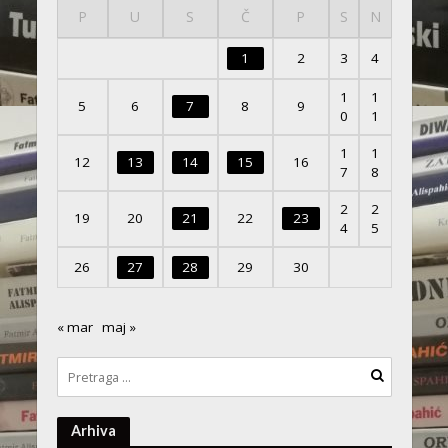
P
U
S
Č
P
S
N
1
2
3
4
1
1
5
6
7
8
9
0
1
1
1
12
13
14
15
16
7
8
2
2
19
20
21
22
23
4
5
26
27
28
29
30
« mar
maj »
Arhiva