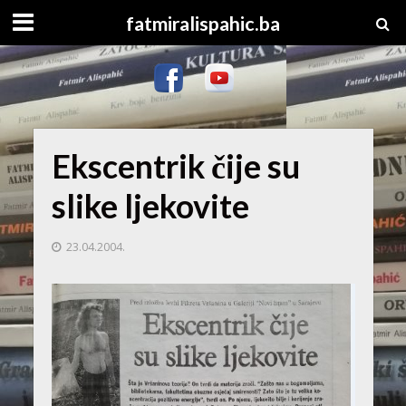
fatmiralispahic.ba
Ekscentrik čije su
slike ljekovite
23.04.2004.