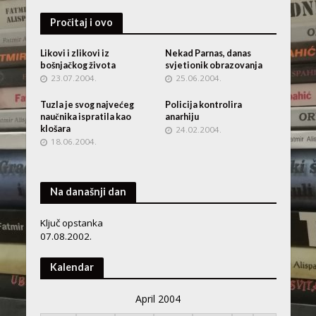
Pročitaj i ovo
Likovi i zlikovi iz
Nekad Parnas, danas
bošnjačkog života
svjetionik obrazovanja
23.07.2004.
25.06.2004.
Tuzla je svog najvećeg
Policija kontrolira
naučnika ispratila kao
anarhiju
klošara
24.02.2004.
18.06.2004.
Na današnji dan
Ključ opstanka
07.08.2002.
Kalendar
April 2004