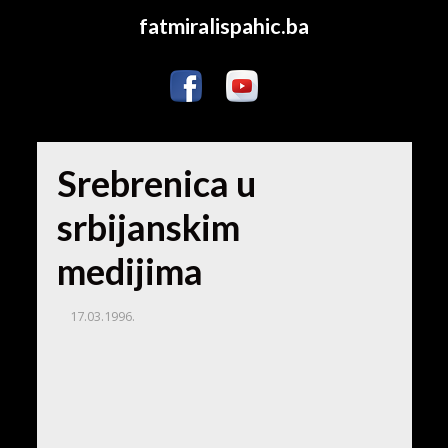
fatmiralispahic.ba
Srebrenica u
srbijanskim
medijima
17.03.1996.