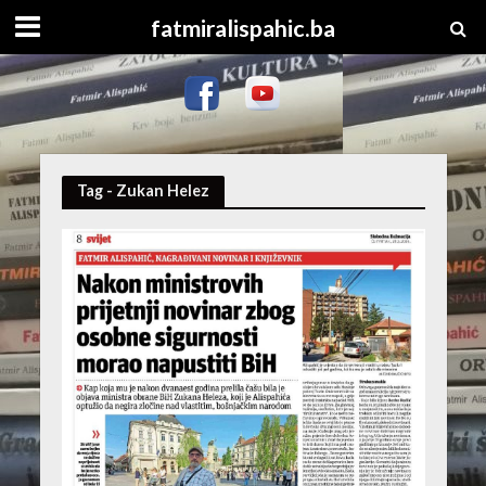
fatmiralispahic.ba
Tag - Zukan Helez