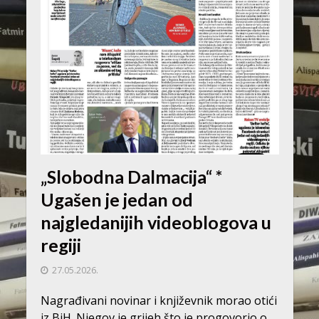
„Slobodna Dalmacija“ *
Ugašen je jedan od
najgledanijih videoblogova u
regiji
27.05.2026.
Nagrađivani novinar i književnik morao otići
iz BiH. Njegov je grijeh što je progovorio o