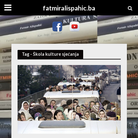
fatmiralispahic.ba
Tag - Škola kulture sjećanja