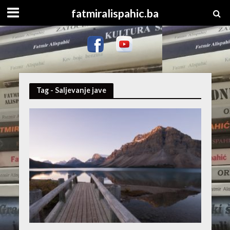
fatmiralispahic.ba
Tag - Saljevanje jave