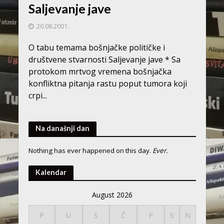
Saljevanje jave
20.08.2001.
O tabu temama bošnjačke političke i
društvene stvarnosti Saljevanje jave * Sa
protokom mrtvog vremena bošnjačka
konfliktna pitanja rastu poput tumora koji
crpi...
Na današnji dan
Nothing has ever happened on this day.
Ever.
Kalendar
August 2026
P
U
S
Č
P
S
N