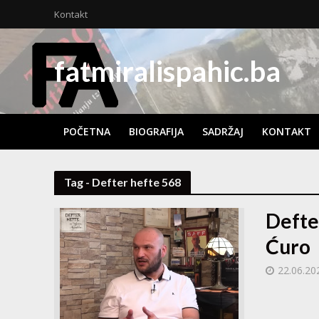
Kontakt
fatmiralispahic.ba
POČETNA
BIOGRAFIJA
SADRŽAJ
KONTAKT
Tag - Defter hefte 568
Defter
Ćuro
22.06.20