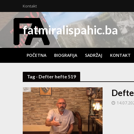
Kontakt
fatmiralispahic.ba
POČETNA
BIOGRAFIJA
SADRŽAJ
KONTAKT
Tag - Defter hefte 519
Defte
14.07.20