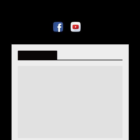
fatmiralispahic.ba
Tag - Defter 569